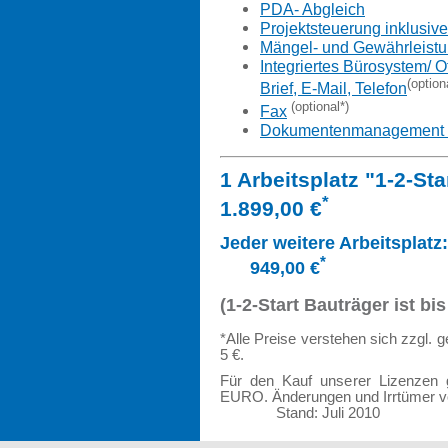
PDA- Abgleich
Projektsteuerung inklusive
Mängel- und Gewährleis
Integriertes Bürosystem/ O
(option
Brief, E-Mail, Telefon
(optional*)
Fax
Dokumentenmanagement / 
1 Arbeitsplatz "1
*
1.899,00 €
Jeder weit
*
949,00 €
(1-2-Start Bauträger ist bi
*Alle Preise verstehen sich zzgl.
5 €.
Für den Kauf unserer Lizenzen g
EURO. Änderungen
Stand: Juli 2010