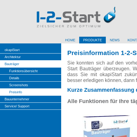
HOME
PRODUKTE
NEWS
KONT
okapiStart
Preisinformation 1-2-S
Architektur
Sie konnten sich auf den vorhe
Bauträger
Start Bauträger überzeugen. 
Funktionsübersicht
dass Sie mit okapiStart zukünf
Details
besser erledigen können, dann fe
Screenshots
Kurze Zusammenfassung d
Preisinfo
Bauunternehmer
Alle Funktionen für Ihre tä
Service/ Support