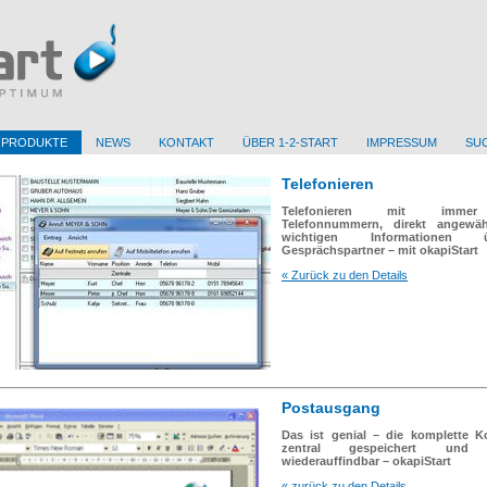
PRODUKTE
NEWS
KONTAKT
ÜBER 1-2-START
IMPRESSUM
SU
Telefonieren
Telefonieren mit immer 
Telefonnummern, direkt angewäh
wichtigen Informationen
Gesprächspartner – mit okapiStart
« Zurück zu den Details
Postausgang
Das ist genial – die komplette 
zentral gespeichert und ki
wiederauffindbar – okapiStart
« zurück zu den Details