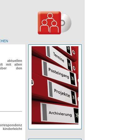
CHEN
aktuellen
lt mit allen
 über den
Korrespondenz
nderleicht