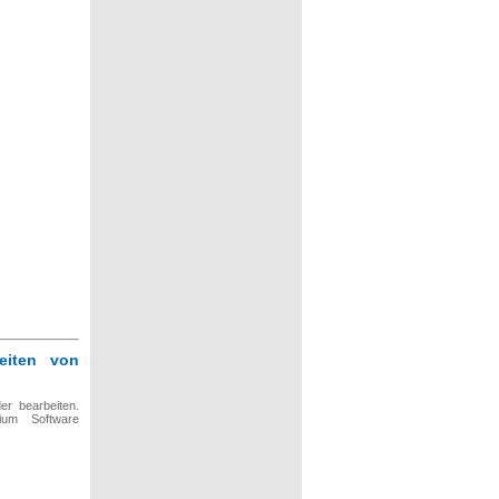
eiten von
r bearbeiten.
ium Software