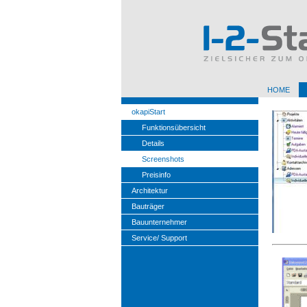
HOME
okapiStart
Funktionsübersicht
Details
Screenshots
Preisinfo
Architektur
Bauträger
Bauunternehmer
Service/ Support